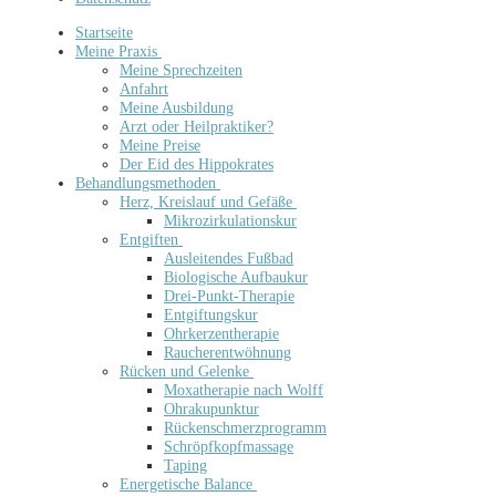
Startseite
Meine Praxis
Meine Sprechzeiten
Anfahrt
Meine Ausbildung
Arzt oder Heilpraktiker?
Meine Preise
Der Eid des Hippokrates
Behandlungsmethoden
Herz, Kreislauf und Gefäße
Mikrozirkulationskur
Entgiften
Ausleitendes Fußbad
Biologische Aufbaukur
Drei-Punkt-Therapie
Entgiftungskur
Ohrkerzentherapie
Raucherentwöhnung
Rücken und Gelenke
Moxatherapie nach Wolff
Ohrakupunktur
Rückenschmerzprogramm
Schröpfkopfmassage
Taping
Energetische Balance