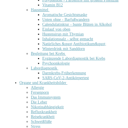
Polyphenole - Farbstoffe mit großem Potenzial
Vitamin B12
Hausmittel
Aromatische Gesichtsmaske
Unten ohne - Barfußwandern
Calendulatinktur - bunte Blüten in Alkohol
Einlauf von oben
Hustensirup mit Thymian
Inhalationssalz - selbst gemacht
Natürliches &quot;Antibiotikum&quot;
Winterdrink mit Sanddorn
Begleitung bei Krebs
Ergänzende Labordiagnostik bei Krebs
Psychoonkologie
Labordiagnostik
Darmkrebs-Früherkennung
SARS-CoV-2-Antikörpertest
Organe und Krankheitsbilder
Allergie
Fersenporn
Das Immunsystem
Die Leber
Nikotinabhängigkeit
Refluxkrankheit
Reisekrankheit
Schweißfüße
Stress