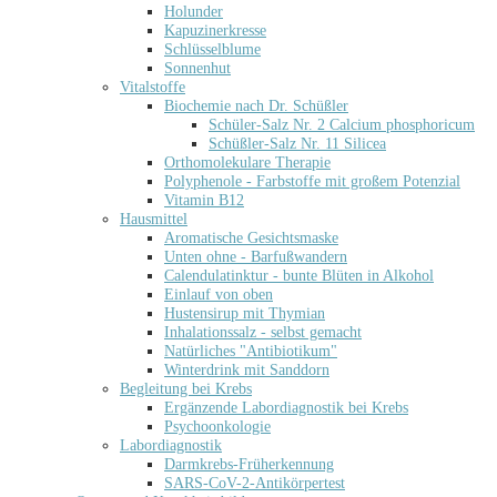
Holunder
Kapuzinerkresse
Schlüsselblume
Sonnenhut
Vitalstoffe
Biochemie nach Dr. Schüßler
Schüler-Salz Nr. 2 Calcium phosphoricum
Schüßler-Salz Nr. 11 Silicea
Orthomolekulare Therapie
Polyphenole - Farbstoffe mit großem Potenzial
Vitamin B12
Hausmittel
Aromatische Gesichtsmaske
Unten ohne - Barfußwandern
Calendulatinktur - bunte Blüten in Alkohol
Einlauf von oben
Hustensirup mit Thymian
Inhalationssalz - selbst gemacht
Natürliches "Antibiotikum"
Winterdrink mit Sanddorn
Begleitung bei Krebs
Ergänzende Labordiagnostik bei Krebs
Psychoonkologie
Labordiagnostik
Darmkrebs-Früherkennung
SARS-CoV-2-Antikörpertest