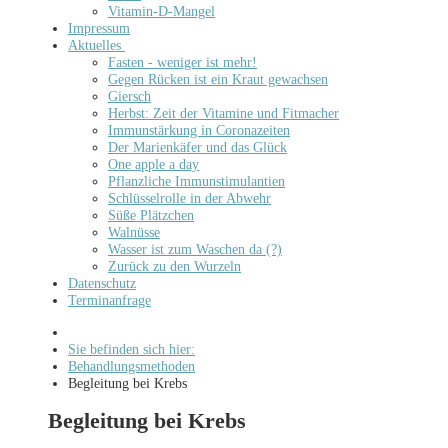
Vitamin-D-Mangel
Impressum
Aktuelles
Fasten - weniger ist mehr!
Gegen Rücken ist ein Kraut gewachsen
Giersch
Herbst: Zeit der Vitamine und Fitmacher
Immunstärkung in Coronazeiten
Der Marienkäfer und das Glück
One apple a day
Pflanzliche Immunstimulantien
Schlüsselrolle in der Abwehr
Süße Plätzchen
Walnüsse
Wasser ist zum Waschen da (?)
Zurück zu den Wurzeln
Datenschutz
Terminanfrage
Sie befinden sich hier:
Behandlungsmethoden
Begleitung bei Krebs
Begleitung bei Krebs