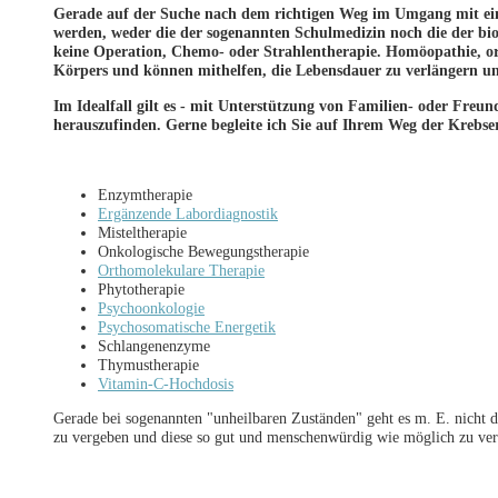
Gerade auf der Suche nach dem richtigen Weg im Umgang mit ein
werden, weder die der sogenannten Schulmedizin noch die der b
keine Operation, Chemo- oder Strahlentherapie. Homöopathie, o
Körpers und können mithelfen, die Lebensdauer zu verlängern und
Im Idealfall gilt es - mit Unterstützung von Familien- oder Freun
herauszufinden. Gerne begleite ich Sie auf Ihrem Weg der Krebs
Enzymtherapie
Ergänzende Labordiagnostik
Misteltherapie
Onkologische Bewegungstherapie
Orthomolekulare Therapie
Phytotherapie
Psychoonkologie
Psychosomatische Energetik
Schlangenenzyme
Thymustherapie
Vitamin-C-Hochdosis
Gerade bei sogenannten "unheilbaren Zuständen" geht es m. E. nicht
zu vergeben und diese so gut und menschenwürdig wie möglich zu ver