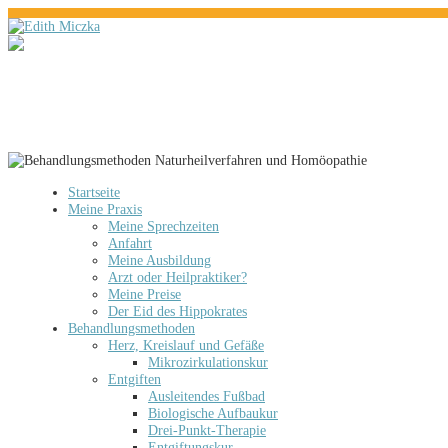
Startseite
Meine Praxis
Meine Sprechzeiten
Anfahrt
Meine Ausbildung
Arzt oder Heilpraktiker?
Meine Preise
Der Eid des Hippokrates
Behandlungsmethoden
Herz, Kreislauf und Gefäße
Mikrozirkulationskur
Entgiften
Ausleitendes Fußbad
Biologische Aufbaukur
Drei-Punkt-Therapie
Entgiftungskur