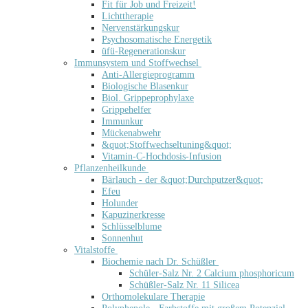
Fit für Job und Freizeit!
Lichttherapie
Nervenstärkungskur
Psychosomatische Energetik
üfü-Regenerationskur
Immunsystem und Stoffwechsel
Anti-Allergieprogramm
Biologische Blasenkur
Biol. Grippeprophylaxe
Grippehelfer
Immunkur
Mückenabwehr
&quot;Stoffwechseltuning&quot;
Vitamin-C-Hochdosis-Infusion
Pflanzenheilkunde
Bärlauch - der &quot;Durchputzer&quot;
Efeu
Holunder
Kapuzinerkresse
Schlüsselblume
Sonnenhut
Vitalstoffe
Biochemie nach Dr. Schüßler
Schüler-Salz Nr. 2 Calcium phosphoricum
Schüßler-Salz Nr. 11 Silicea
Orthomolekulare Therapie