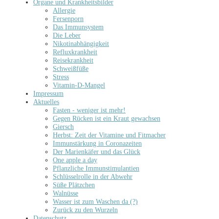
Organe und Krankheitsbilder
Allergie
Fersenporn
Das Immunsystem
Die Leber
Nikotinabhängigkeit
Refluxkrankheit
Reisekrankheit
Schweißfüße
Stress
Vitamin-D-Mangel
Impressum
Aktuelles
Fasten - weniger ist mehr!
Gegen Rücken ist ein Kraut gewachsen
Giersch
Herbst: Zeit der Vitamine und Fitmacher
Immunstärkung in Coronazeiten
Der Marienkäfer und das Glück
One apple a day
Pflanzliche Immunstimulantien
Schlüsselrolle in der Abwehr
Süße Plätzchen
Walnüsse
Wasser ist zum Waschen da (?)
Zurück zu den Wurzeln
Datenschutz