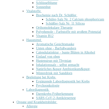
Schlüsselblume
Sonnenhut
Vitalstoffe
Biochemie nach Dr. Schüßler
Schüler-Salz Nr. 2 Calcium phosphoricum
Schüßler-Salz Nr. 11 Silicea
Orthomolekulare Therapie
Polyphenole - Farbstoffe mit großem Potenzial
Vitamin B12
Hausmittel
Aromatische Gesichtsmaske
Unten ohne - Barfußwandern
Calendulatinktur - bunte Blüten in Alkohol
Einlauf von oben
Hustensirup mit Thymian
Inhalationssalz - selbst gemacht
Natürliches &quot;Antibiotikum&quot;
Winterdrink mit Sanddorn
Begleitung bei Krebs
Ergänzende Labordiagnostik bei Krebs
Psychoonkologie
Labordiagnostik
Darmkrebs-Früherkennung
SARS-CoV-2-Antikörpertest
Organe und Krankheitsbilder
Allergie