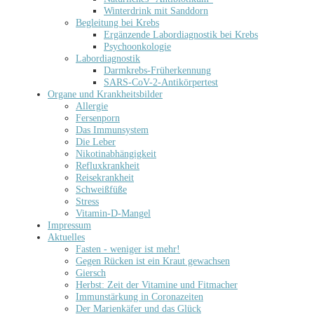
Winterdrink mit Sanddorn
Begleitung bei Krebs
Ergänzende Labordiagnostik bei Krebs
Psychoonkologie
Labordiagnostik
Darmkrebs-Früherkennung
SARS-CoV-2-Antikörpertest
Organe und Krankheitsbilder
Allergie
Fersenporn
Das Immunsystem
Die Leber
Nikotinabhängigkeit
Refluxkrankheit
Reisekrankheit
Schweißfüße
Stress
Vitamin-D-Mangel
Impressum
Aktuelles
Fasten - weniger ist mehr!
Gegen Rücken ist ein Kraut gewachsen
Giersch
Herbst: Zeit der Vitamine und Fitmacher
Immunstärkung in Coronazeiten
Der Marienkäfer und das Glück