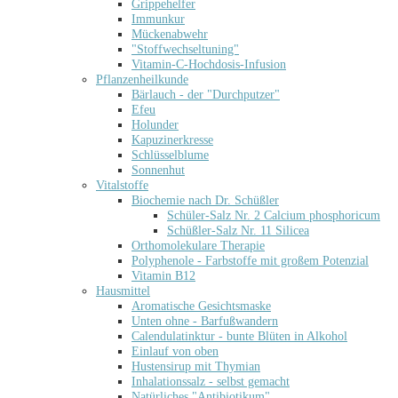
Grippehelfer
Immunkur
Mückenabwehr
"Stoffwechseltuning"
Vitamin-C-Hochdosis-Infusion
Pflanzenheilkunde
Bärlauch - der "Durchputzer"
Efeu
Holunder
Kapuzinerkresse
Schlüsselblume
Sonnenhut
Vitalstoffe
Biochemie nach Dr. Schüßler
Schüler-Salz Nr. 2 Calcium phosphoricum
Schüßler-Salz Nr. 11 Silicea
Orthomolekulare Therapie
Polyphenole - Farbstoffe mit großem Potenzial
Vitamin B12
Hausmittel
Aromatische Gesichtsmaske
Unten ohne - Barfußwandern
Calendulatinktur - bunte Blüten in Alkohol
Einlauf von oben
Hustensirup mit Thymian
Inhalationssalz - selbst gemacht
Natürliches "Antibiotikum"