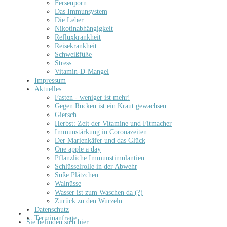
Fersenporn
Das Immunsystem
Die Leber
Nikotinabhängigkeit
Refluxkrankheit
Reisekrankheit
Schweißfüße
Stress
Vitamin-D-Mangel
Impressum
Aktuelles
Fasten - weniger ist mehr!
Gegen Rücken ist ein Kraut gewachsen
Giersch
Herbst: Zeit der Vitamine und Fitmacher
Immunstärkung in Coronazeiten
Der Marienkäfer und das Glück
One apple a day
Pflanzliche Immunstimulantien
Schlüsselrolle in der Abwehr
Süße Plätzchen
Walnüsse
Wasser ist zum Waschen da (?)
Zurück zu den Wurzeln
Datenschutz
Terminanfrage
Sie befinden sich hier: