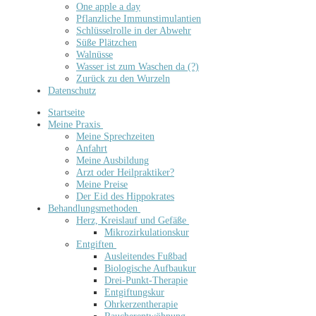
One apple a day
Pflanzliche Immunstimulantien
Schlüsselrolle in der Abwehr
Süße Plätzchen
Walnüsse
Wasser ist zum Waschen da (?)
Zurück zu den Wurzeln
Datenschutz
Startseite
Meine Praxis
Meine Sprechzeiten
Anfahrt
Meine Ausbildung
Arzt oder Heilpraktiker?
Meine Preise
Der Eid des Hippokrates
Behandlungsmethoden
Herz, Kreislauf und Gefäße
Mikrozirkulationskur
Entgiften
Ausleitendes Fußbad
Biologische Aufbaukur
Drei-Punkt-Therapie
Entgiftungskur
Ohrkerzentherapie