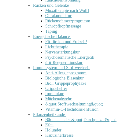
Raucherentwöhnung
Rücken und Gelenke
Moxatherapie nach Wolff
Ohrakupunktur
Rückenschmerzprogramm
Schröpfkopfmassage
Taping
Energetische Balance
Fit für Job und Freizeit!
Lichttherapie
Nervenstärkungskur
Psychosomatische Energetik
üfü-Regenerationskur
Immunsystem und Stoffwechsel
Anti-Allergieprogramm
Biologische Blasenkur
Biol. Grippeprophylaxe
Grippehelfer
Immunkur
Mückenabwehr
&quot;Stoffwechseltuning&quot;
Vitamin-C-Hochdosis-Infusion
Pflanzenheilkunde
Bärlauch - der &quot;Durchputzer&quot;
Efeu
Holunder
Kapuzinerkresse