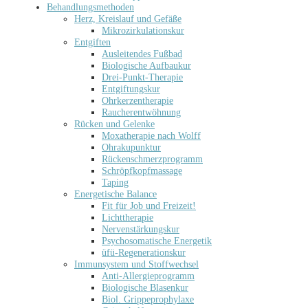
Behandlungsmethoden
Herz, Kreislauf und Gefäße
Mikrozirkulationskur
Entgiften
Ausleitendes Fußbad
Biologische Aufbaukur
Drei-Punkt-Therapie
Entgiftungskur
Ohrkerzentherapie
Raucherentwöhnung
Rücken und Gelenke
Moxatherapie nach Wolff
Ohrakupunktur
Rückenschmerzprogramm
Schröpfkopfmassage
Taping
Energetische Balance
Fit für Job und Freizeit!
Lichttherapie
Nervenstärkungskur
Psychosomatische Energetik
üfü-Regenerationskur
Immunsystem und Stoffwechsel
Anti-Allergieprogramm
Biologische Blasenkur
Biol. Grippeprophylaxe