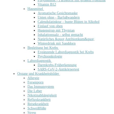
Polyphenole - Farbstoffe mit großem Potenzial
Vitamin B12
Hausmittel
Aromatische Gesichtsmaske
Unten ohne - Barfußwandern
Calendulatinktur - bunte Blüten in Alkohol
Einlauf von oben
Hustensirup mit Thymian
Inhalationssalz - selbst gemacht
Natürliches &quot;Antibiotikum&quot;
Winterdrink mit Sanddorn
Begleitung bei Krebs
Ergänzende Labordiagnostik bei Krebs
Psychoonkologie
Labordiagnostik
Darmkrebs-Früherkennung
SARS-CoV-2-Antikörpertest
Organe und Krankheitsbilder
Allergie
Fersenporn
Das Immunsystem
Die Leber
Nikotinabhängigkeit
Refluxkrankheit
Reisekrankheit
Schweißfüße
Stress