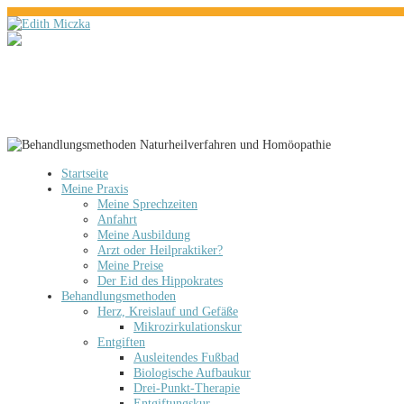
Startseite
Meine Praxis
Meine Sprechzeiten
Anfahrt
Meine Ausbildung
Arzt oder Heilpraktiker?
Meine Preise
Der Eid des Hippokrates
Behandlungsmethoden
Herz, Kreislauf und Gefäße
Mikrozirkulationskur
Entgiften
Ausleitendes Fußbad
Biologische Aufbaukur
Drei-Punkt-Therapie
Entgiftungskur