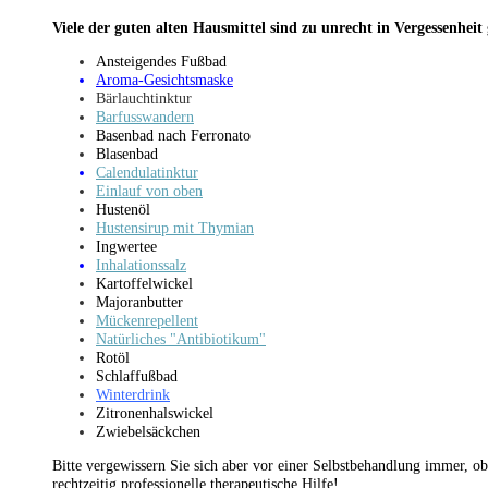
Viele der guten alten Hausmittel sind zu unrecht in Vergessenheit
Ansteigendes Fußbad
Aroma-Gesichtsmaske
Bärlauchtinktur
Barfusswandern
Basenbad nach Ferronato
Blasenbad
Calendulatinktur
Einlauf von oben
Hustenöl
Hustensirup mit Thymian
Ingwertee
Inhalationssalz
Kartoffelwickel
Majoranbutter
Mückenrepellent
Natürliches "Antibiotikum"
Rotöl
Schlaffußbad
Winterdrink
Zitronenhalswickel
Zwiebelsäckchen
Bitte vergewissern Sie sich aber vor einer Selbstbehandlung immer, o
rechtzeitig professionelle therapeutische Hilfe!