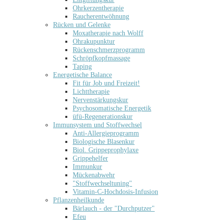
Ohrkerzentherapie
Raucherentwöhnung
Rücken und Gelenke
Moxatherapie nach Wolff
Ohrakupunktur
Rückenschmerzprogramm
Schröpfkopfmassage
Taping
Energetische Balance
Fit für Job und Freizeit!
Lichttherapie
Nervenstärkungskur
Psychosomatische Energetik
üfü-Regenerationskur
Immunsystem und Stoffwechsel
Anti-Allergieprogramm
Biologische Blasenkur
Biol. Grippeprophylaxe
Grippehelfer
Immunkur
Mückenabwehr
"Stoffwechseltuning"
Vitamin-C-Hochdosis-Infusion
Pflanzenheilkunde
Bärlauch - der "Durchputzer"
Efeu