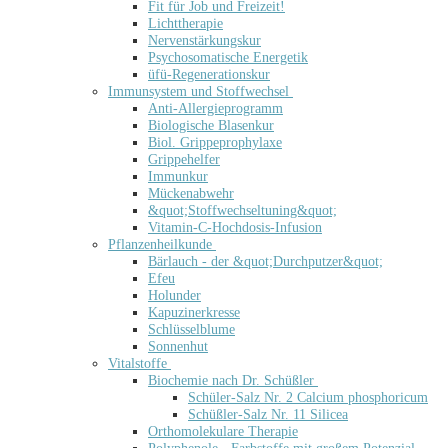
Fit für Job und Freizeit!
Lichttherapie
Nervenstärkungskur
Psychosomatische Energetik
üfü-Regenerationskur
Immunsystem und Stoffwechsel
Anti-Allergieprogramm
Biologische Blasenkur
Biol. Grippeprophylaxe
Grippehelfer
Immunkur
Mückenabwehr
&quot;Stoffwechseltuning&quot;
Vitamin-C-Hochdosis-Infusion
Pflanzenheilkunde
Bärlauch - der &quot;Durchputzer&quot;
Efeu
Holunder
Kapuzinerkresse
Schlüsselblume
Sonnenhut
Vitalstoffe
Biochemie nach Dr. Schüßler
Schüler-Salz Nr. 2 Calcium phosphoricum
Schüßler-Salz Nr. 11 Silicea
Orthomolekulare Therapie