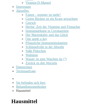
Vitamin-D-Mangel
Impressum
Aktuelles
Fasten - weniger ist mehr!
Gegen Rücken ist ein Kraut gewachsen
Giersch
Herbst: Zeit der Vitamine und Fitmacher
Immunstärkung in Coronazeiten
Der Marienkäfer und das Glück
One apple a day
Pflanzliche Immunstimulantien
Schlüsselrolle in der Abwehr
Süße Plätzchen
Walnüsse
Wasser ist zum Waschen da (?)
Zurück zu den Wurzeln
Datenschutz
Terminanfrage
Sie befinden sich hier:
Behandlungsmethoden
Hausmittel
Hausmittel