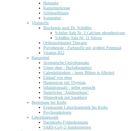
Holunder
Kapuzinerkresse
Schlüsselblume
Sonnenhut
Vitalstoffe
Biochemie nach Dr. Schüßler
Schüler-Salz Nr. 2 Calcium phosphoricum
Schüßler-Salz Nr. 11 Silicea
Orthomolekulare Therapie
Polyphenole - Farbstoffe mit großem Potenzial
Vitamin B12
Hausmittel
Aromatische Gesichtsmaske
Unten ohne - Barfußwandern
Calendulatinktur - bunte Blüten in Alkohol
Einlauf von oben
Hustensirup mit Thymian
Inhalationssalz - selbst gemacht
Natürliches "Antibiotikum"
Winterdrink mit Sanddorn
Begleitung bei Krebs
Ergänzende Labordiagnostik bei Krebs
Psychoonkologie
Labordiagnostik
Darmkrebs-Früherkennung
SARS-CoV-2-Antikörpertest