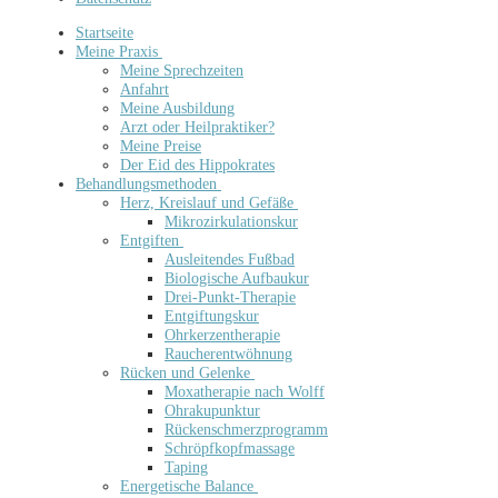
Startseite
Meine Praxis
Meine Sprechzeiten
Anfahrt
Meine Ausbildung
Arzt oder Heilpraktiker?
Meine Preise
Der Eid des Hippokrates
Behandlungsmethoden
Herz, Kreislauf und Gefäße
Mikrozirkulationskur
Entgiften
Ausleitendes Fußbad
Biologische Aufbaukur
Drei-Punkt-Therapie
Entgiftungskur
Ohrkerzentherapie
Raucherentwöhnung
Rücken und Gelenke
Moxatherapie nach Wolff
Ohrakupunktur
Rückenschmerzprogramm
Schröpfkopfmassage
Taping
Energetische Balance