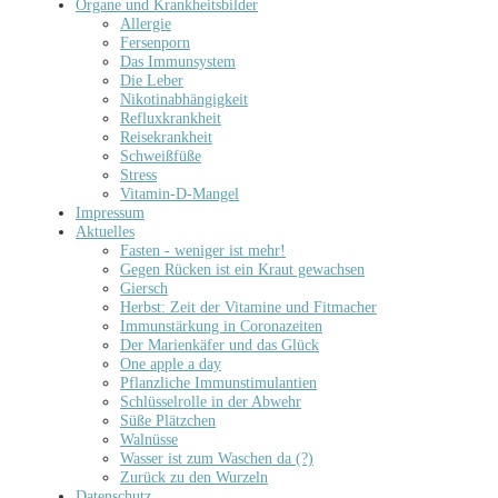
Organe und Krankheitsbilder
Allergie
Fersenporn
Das Immunsystem
Die Leber
Nikotinabhängigkeit
Refluxkrankheit
Reisekrankheit
Schweißfüße
Stress
Vitamin-D-Mangel
Impressum
Aktuelles
Fasten - weniger ist mehr!
Gegen Rücken ist ein Kraut gewachsen
Giersch
Herbst: Zeit der Vitamine und Fitmacher
Immunstärkung in Coronazeiten
Der Marienkäfer und das Glück
One apple a day
Pflanzliche Immunstimulantien
Schlüsselrolle in der Abwehr
Süße Plätzchen
Walnüsse
Wasser ist zum Waschen da (?)
Zurück zu den Wurzeln
Datenschutz