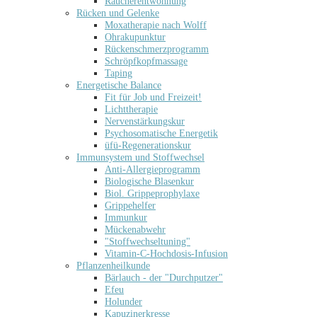
Raucherentwöhnung
Rücken und Gelenke
Moxatherapie nach Wolff
Ohrakupunktur
Rückenschmerzprogramm
Schröpfkopfmassage
Taping
Energetische Balance
Fit für Job und Freizeit!
Lichttherapie
Nervenstärkungskur
Psychosomatische Energetik
üfü-Regenerationskur
Immunsystem und Stoffwechsel
Anti-Allergieprogramm
Biologische Blasenkur
Biol. Grippeprophylaxe
Grippehelfer
Immunkur
Mückenabwehr
"Stoffwechseltuning"
Vitamin-C-Hochdosis-Infusion
Pflanzenheilkunde
Bärlauch - der "Durchputzer"
Efeu
Holunder
Kapuzinerkresse