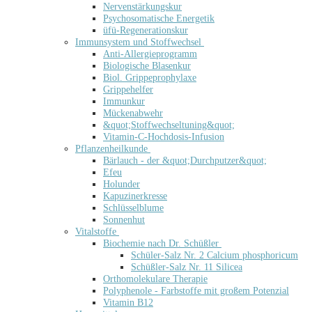
Nervenstärkungskur
Psychosomatische Energetik
üfü-Regenerationskur
Immunsystem und Stoffwechsel
Anti-Allergieprogramm
Biologische Blasenkur
Biol. Grippeprophylaxe
Grippehelfer
Immunkur
Mückenabwehr
&quot;Stoffwechseltuning&quot;
Vitamin-C-Hochdosis-Infusion
Pflanzenheilkunde
Bärlauch - der &quot;Durchputzer&quot;
Efeu
Holunder
Kapuzinerkresse
Schlüsselblume
Sonnenhut
Vitalstoffe
Biochemie nach Dr. Schüßler
Schüler-Salz Nr. 2 Calcium phosphoricum
Schüßler-Salz Nr. 11 Silicea
Orthomolekulare Therapie
Polyphenole - Farbstoffe mit großem Potenzial
Vitamin B12