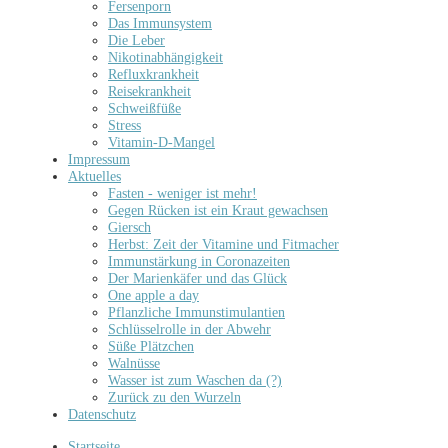
Fersenporn
Das Immunsystem
Die Leber
Nikotinabhängigkeit
Refluxkrankheit
Reisekrankheit
Schweißfüße
Stress
Vitamin-D-Mangel
Impressum
Aktuelles
Fasten - weniger ist mehr!
Gegen Rücken ist ein Kraut gewachsen
Giersch
Herbst: Zeit der Vitamine und Fitmacher
Immunstärkung in Coronazeiten
Der Marienkäfer und das Glück
One apple a day
Pflanzliche Immunstimulantien
Schlüsselrolle in der Abwehr
Süße Plätzchen
Walnüsse
Wasser ist zum Waschen da (?)
Zurück zu den Wurzeln
Datenschutz
Startseite