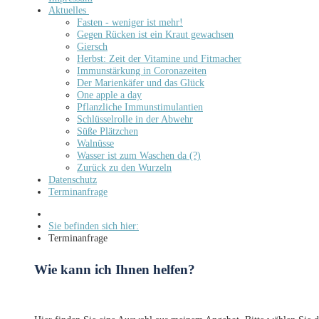
Aktuelles
Fasten - weniger ist mehr!
Gegen Rücken ist ein Kraut gewachsen
Giersch
Herbst: Zeit der Vitamine und Fitmacher
Immunstärkung in Coronazeiten
Der Marienkäfer und das Glück
One apple a day
Pflanzliche Immunstimulantien
Schlüsselrolle in der Abwehr
Süße Plätzchen
Walnüsse
Wasser ist zum Waschen da (?)
Zurück zu den Wurzeln
Datenschutz
Terminanfrage
Sie befinden sich hier:
Terminanfrage
Wie kann ich Ihnen helfen?