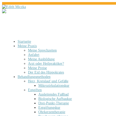
Startseite
Meine Praxis
Meine Sprechzeiten
Anfahrt
Meine Ausbildung
Arzt oder Heilpraktiker?
Meine Preise
Der Eid des Hippokrates
Behandlungsmethoden
Herz, Kreislauf und Gefäße
Mikrozirkulationskur
Entgiften
Ausleitendes Fußbad
Biologische Aufbaukur
Drei-Punkt-Therapie
Entgiftungskur
Ohrkerzentherapie