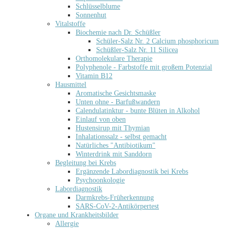
Schlüsselblume
Sonnenhut
Vitalstoffe
Biochemie nach Dr. Schüßler
Schüler-Salz Nr. 2 Calcium phosphoricum
Schüßler-Salz Nr. 11 Silicea
Orthomolekulare Therapie
Polyphenole - Farbstoffe mit großem Potenzial
Vitamin B12
Hausmittel
Aromatische Gesichtsmaske
Unten ohne - Barfußwandern
Calendulatinktur - bunte Blüten in Alkohol
Einlauf von oben
Hustensirup mit Thymian
Inhalationssalz - selbst gemacht
Natürliches "Antibiotikum"
Winterdrink mit Sanddorn
Begleitung bei Krebs
Ergänzende Labordiagnostik bei Krebs
Psychoonkologie
Labordiagnostik
Darmkrebs-Früherkennung
SARS-CoV-2-Antikörpertest
Organe und Krankheitsbilder
Allergie