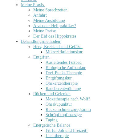
Meine Praxis
Meine Sprechzeiten
Anfahrt
Meine Ausbildung
Arzt oder Heilpraktiker?
Meine Preise
Der Eid des Hippokrates
Behandlungsmethoden
Herz, Kreislauf und Gefäße
Mikrozirkulationskur
Entgiften
Ausleitendes Fußbad
Biologische Aufbaukur
Drei-Punkt-Therapie
Entgiftungskur
Ohrkerzentherapie
Raucherentwöhnung
Rücken und Gelenke
Moxatherapie nach Wolff
Ohrakupunktur
Rückenschmerzprogramm
Schröpfkopfmassage
Taping
Energetische Balance
Fit für Job und Freizeit!
Lichttherapie