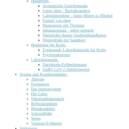
Hausmittel
Aromatische Gesichtsmaske
Unten ohne - Barfußwandern
Calendulatinktur - bunte Blüten in Alkohol
Einlauf von oben
Hustensirup mit Thymian
Inhalationssalz - selbst gemacht
Natürliches &quot;Antibiotikum&quot;
Winterdrink mit Sanddorn
Begleitung bei Krebs
Ergänzende Labordiagnostik bei Krebs
Psychoonkologie
Labordiagnostik
Darmkrebs-Früherkennung
SARS-CoV-2-Antikörpertest
Organe und Krankheitsbilder
Allergie
Fersenporn
Das Immunsystem
Die Leber
Nikotinabhängigkeit
Refluxkrankheit
Reisekrankheit
Schweißfüße
Stress
Vitamin-D-Mangel
Impressum