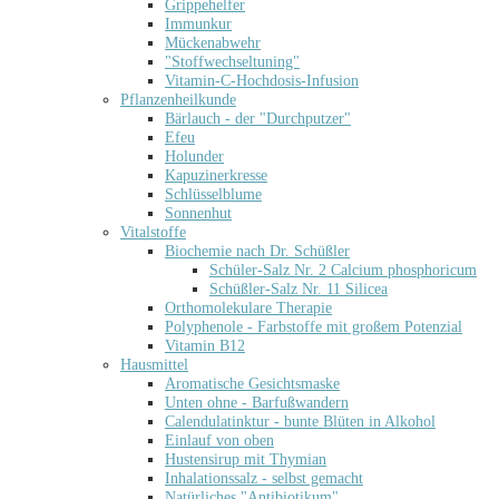
Grippehelfer
Immunkur
Mückenabwehr
"Stoffwechseltuning"
Vitamin-C-Hochdosis-Infusion
Pflanzenheilkunde
Bärlauch - der "Durchputzer"
Efeu
Holunder
Kapuzinerkresse
Schlüsselblume
Sonnenhut
Vitalstoffe
Biochemie nach Dr. Schüßler
Schüler-Salz Nr. 2 Calcium phosphoricum
Schüßler-Salz Nr. 11 Silicea
Orthomolekulare Therapie
Polyphenole - Farbstoffe mit großem Potenzial
Vitamin B12
Hausmittel
Aromatische Gesichtsmaske
Unten ohne - Barfußwandern
Calendulatinktur - bunte Blüten in Alkohol
Einlauf von oben
Hustensirup mit Thymian
Inhalationssalz - selbst gemacht
Natürliches "Antibiotikum"