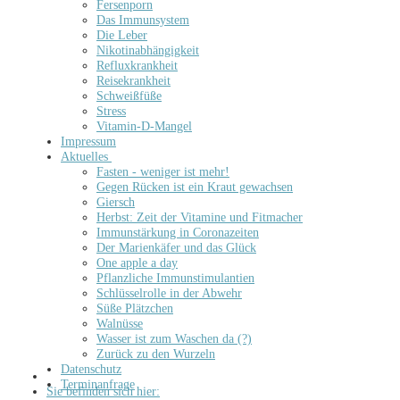
Fersenporn
Das Immunsystem
Die Leber
Nikotinabhängigkeit
Refluxkrankheit
Reisekrankheit
Schweißfüße
Stress
Vitamin-D-Mangel
Impressum
Aktuelles
Fasten - weniger ist mehr!
Gegen Rücken ist ein Kraut gewachsen
Giersch
Herbst: Zeit der Vitamine und Fitmacher
Immunstärkung in Coronazeiten
Der Marienkäfer und das Glück
One apple a day
Pflanzliche Immunstimulantien
Schlüsselrolle in der Abwehr
Süße Plätzchen
Walnüsse
Wasser ist zum Waschen da (?)
Zurück zu den Wurzeln
Datenschutz
Terminanfrage
Sie befinden sich hier: