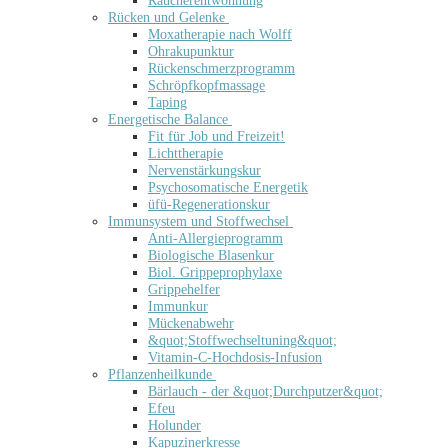
Raucherentwöhnung
Rücken und Gelenke
Moxatherapie nach Wolff
Ohrakupunktur
Rückenschmerzprogramm
Schröpfkopfmassage
Taping
Energetische Balance
Fit für Job und Freizeit!
Lichttherapie
Nervenstärkungskur
Psychosomatische Energetik
üfü-Regenerationskur
Immunsystem und Stoffwechsel
Anti-Allergieprogramm
Biologische Blasenkur
Biol. Grippeprophylaxe
Grippehelfer
Immunkur
Mückenabwehr
&quot;Stoffwechseltuning&quot;
Vitamin-C-Hochdosis-Infusion
Pflanzenheilkunde
Bärlauch - der &quot;Durchputzer&quot;
Efeu
Holunder
Kapuzinerkresse