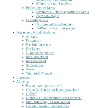
Winterdrink mit Sanddorn
Begleitung bei Krebs
Ergänzende Labordiagnostik bei Krebs
Psychoonkologie
Labordiagnostik
Darmkrebs-Früherkennung
SARS-CoV-2-Antikörpertest
Organe und Krankheitsbilder
Allergie
Fersenporn
Das Immunsystem
Die Leber
Nikotinabhängigkeit
Refluxkrankheit
Reisekrankheit
Schweißfüße
Stress
Vitamin-D-Mangel
Impressum
Aktuelles
Fasten - weniger ist mehr!
Gegen Rücken ist ein Kraut gewachsen
Giersch
Herbst: Zeit der Vitamine und Fitmacher
Immunstärkung in Coronazeiten
Der Marienkäfer und das Glück