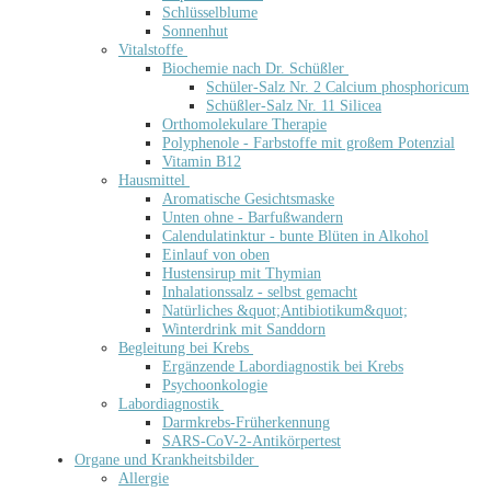
Schlüsselblume
Sonnenhut
Vitalstoffe
Biochemie nach Dr. Schüßler
Schüler-Salz Nr. 2 Calcium phosphoricum
Schüßler-Salz Nr. 11 Silicea
Orthomolekulare Therapie
Polyphenole - Farbstoffe mit großem Potenzial
Vitamin B12
Hausmittel
Aromatische Gesichtsmaske
Unten ohne - Barfußwandern
Calendulatinktur - bunte Blüten in Alkohol
Einlauf von oben
Hustensirup mit Thymian
Inhalationssalz - selbst gemacht
Natürliches &quot;Antibiotikum&quot;
Winterdrink mit Sanddorn
Begleitung bei Krebs
Ergänzende Labordiagnostik bei Krebs
Psychoonkologie
Labordiagnostik
Darmkrebs-Früherkennung
SARS-CoV-2-Antikörpertest
Organe und Krankheitsbilder
Allergie