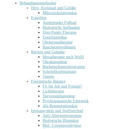
Behandlungsmethoden
Herz, Kreislauf und Gefäße
Mikrozirkulationskur
Entgiften
Ausleitendes Fußbad
Biologische Aufbaukur
Drei-Punkt-Therapie
Entgiftungskur
Ohrkerzentherapie
Raucherentwöhnung
Rücken und Gelenke
Moxatherapie nach Wolff
Ohrakupunktur
Rückenschmerzprogramm
Schröpfkopfmassage
Taping
Energetische Balance
Fit für Job und Freizeit!
Lichttherapie
Nervenstärkungskur
Psychosomatische Energetik
üfü-Regenerationskur
Immunsystem und Stoffwechsel
Anti-Allergieprogramm
Biologische Blasenkur
Biol. Grippeprophylaxe