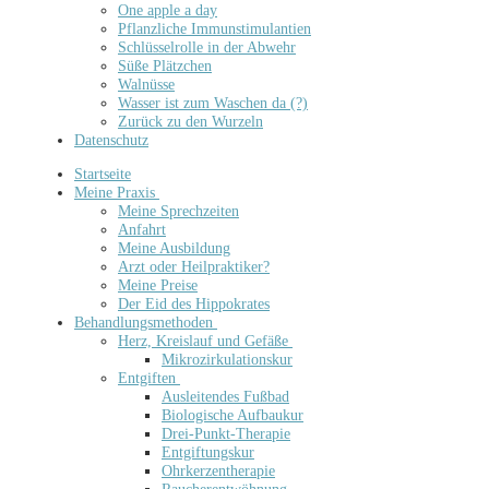
One apple a day
Pflanzliche Immunstimulantien
Schlüsselrolle in der Abwehr
Süße Plätzchen
Walnüsse
Wasser ist zum Waschen da (?)
Zurück zu den Wurzeln
Datenschutz
Startseite
Meine Praxis
Meine Sprechzeiten
Anfahrt
Meine Ausbildung
Arzt oder Heilpraktiker?
Meine Preise
Der Eid des Hippokrates
Behandlungsmethoden
Herz, Kreislauf und Gefäße
Mikrozirkulationskur
Entgiften
Ausleitendes Fußbad
Biologische Aufbaukur
Drei-Punkt-Therapie
Entgiftungskur
Ohrkerzentherapie